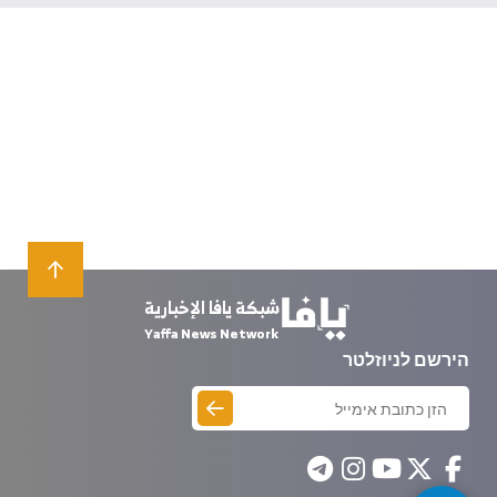
شبكة يافا الإخبارية
Yaffa News Network
הירשם לניוזלטר