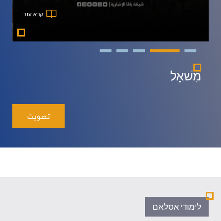
קרא עוד
מִשׁאָל
تصويت
לימודי אסלאם