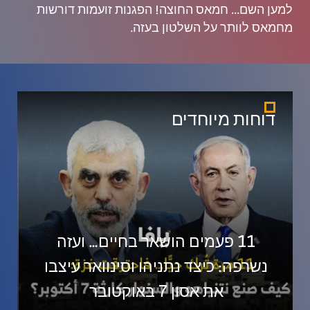
למען השם... חמאס החוצה! הפגנות זועמות דורשות
מחמאס לוותר על השלטון בעזה.
דוחות מיוחדים
11 פעמים הושאר בחיים… ועזה
ב
נשרפה: כיצד נתניהו וסינוואר עיצבו
את אסון 7 באוקטובר